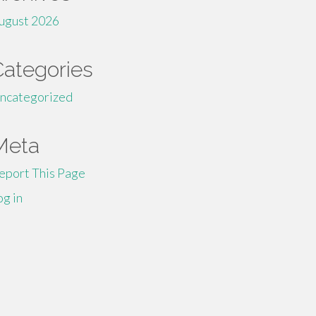
ugust 2026
Categories
ncategorized
Meta
eport This Page
og in