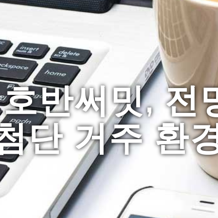
 호반써밋, 전
첨단 거주 환