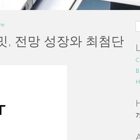
S
me
fo
밋, 전망 성장와 최첨단
C
B
H
H
7