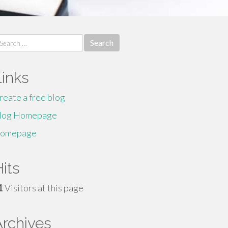
earch
r:
Links
reate a free blog
log Homepage
omepage
its
1
Visitors at this page
Archives