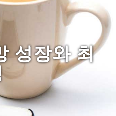
망 성장와 최
경