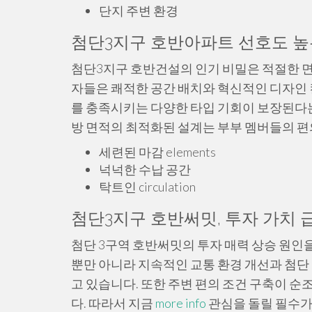
단지 주변 환경
첨단3지구 호반아파트 선호도 높은
첨단3지구 호반건설의 인기 비밀은 적절한 면
자들은 쾌적한 공간 배치와 혁신적인 디자인 
를 충족시키는 다양한 타입 기회이 보장된다는
방 면적의 최적화된 설계는 부부 멤버들의 
세련된 마감 elements
넉넉한 수납 공간
탁트인 circulation
첨단3지구 호반써밋, 투자 가치 
첨단 3구역 호반써밋의 투자 매력 상승 원인을
뿐만 아니라 지속적인 교통 환경 개선과 첨단
고 있습니다. 또한 주변 편의 조건 구축이 순
다. 따라서 지금
more info
관심을 돌릴 필수가